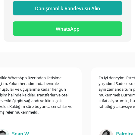
Danışmanlık Randevusu Alın
WhatsApp
le WhatsApp üzerinden iletişime
En iyi deneyimi Estetik 
. Yolun her adımında benimle
yaşadım! Sadece sonuçl
ular ve uçuşlarıma kadar her gün
aynı zamanda tüm çalışa
m halinde kaldılar. Transferler ve otel
mükemmel! Burnumla ilg
ildiği gibi sağlandı ve klinik çok
iltifat alıyorum ki, bu kl
i. Kaldığım süre boyunca cerrahlar ve
rahatlığıyla tavsiye edeb
eler mükemmeldi.
Sean W
Palmira Z