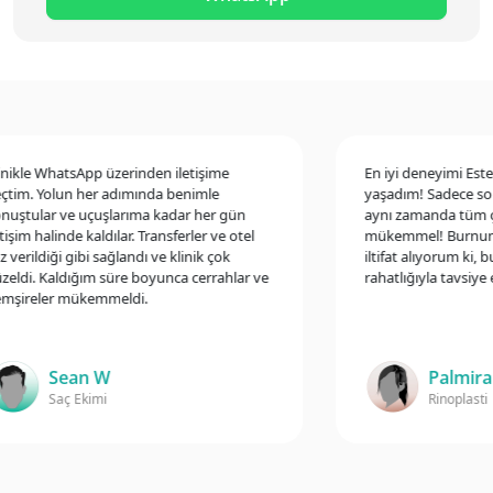
kle WhatsApp üzerinden iletişime
En iyi deneyimi Estetik
m. Yolun her adımında benimle
yaşadım! Sadece sonu
tular ve uçuşlarıma kadar her gün
aynı zamanda tüm çalı
şim halinde kaldılar. Transferler ve otel
mükemmel! Burnumla il
erildiği gibi sağlandı ve klinik çok
iltifat alıyorum ki, bu k
di. Kaldığım süre boyunca cerrahlar ve
rahatlığıyla tavsiye ede
ireler mükemmeldi.
Sean W
Palmira Z
Saç Ekimi
Rinoplasti