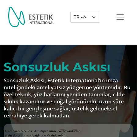
Dil Seçimi
Sonsuzluk Askısı
Sonsuzluk Askısı, Estetik International’ın imza
niteliğindeki ameliyatsız yüz germe yöntemidir. Bu
özel teknik, yüz hatlarını yeniden tanımlar, cilde
sıkılık kazandırır ve doğal görünümlü, uzun süre
kalıcı bir gençleşme sağlar, üstelik geleneksel
cerrahiye gerek kalmadan.
Her insan farklıdır. Ameliyat süreci ve prosedürler
sizin durumunuza bağlı olarak değişebilir.