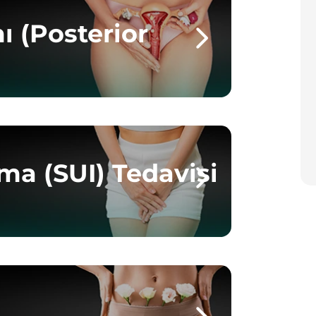
ı (Posterior
rma (SUI) Tedavisi