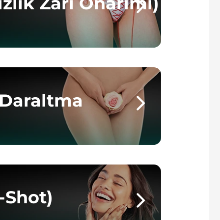
zlık Zarı Onarımı)
l Daraltma
-Shot)