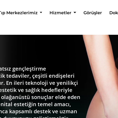
Tıp Merkezlerimiz
Hizmetler
Görüşler
Dok
yatsız gençleştirme
k tedaviler, çeşitli endişeleri
 En ileri teknoloji ve yenilikçi
estetik ve sağlık hedefleriyle
 olağanüstü sonuçlar elde eden
nital estetiğin temel amacı,
unca kapsamlı destek ve uzman