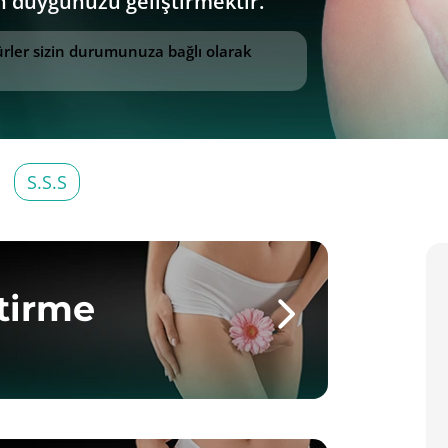
en duygunuzu geliştirmektir.
dürler sizin durumunuza bağlı olarak
S.S.S
ştirme