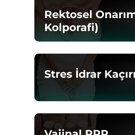
Rektosel Onarım
Kolporafi)
Stres İdrar Kaçı
Vajinal PRP