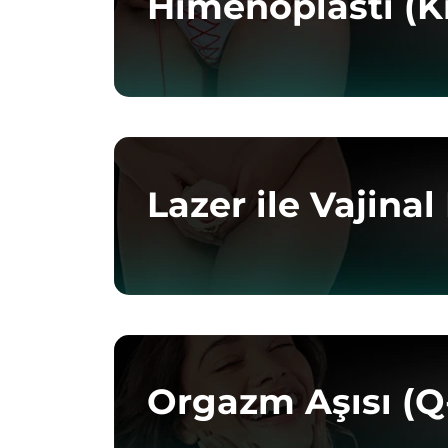
Himenoplasti (Kı
Lazer ile Vajina
Orgazm Aşısı (Q