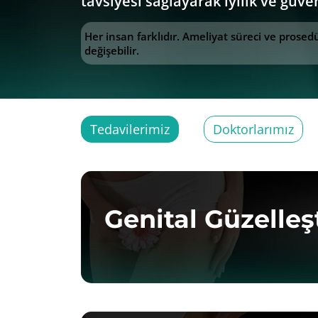
tavsiyesi sağlayarak iyilik ve güv
Her insan farklıdır. Ameliyat süreci ve prose
değişebilir.
Tedavilerimiz
Doktorlarımız
Genital Güzelle