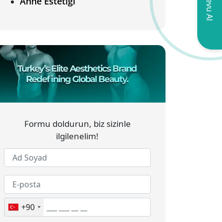
Randevu Al
Anne Estetiği
Formu doldurun, biz sizinle
ilgilenelim!
+90