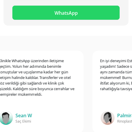
WhatsApp
nikle WhatsApp üzerinden iletişime
En iyi deneyimi Estet
tim. Yolun her adımında benimle
yaşadım! Sadece son
uştular ve uçuşlarıma kadar her gün
aynı zamanda tüm çal
tişim halinde kaldılar. Transferler ve otel
mükemmel! Burnumla 
 verildiği gibi sağlandı ve klinik çok
iltifat alıyorum ki, bu
eldi. Kaldığım süre boyunca cerrahlar ve
rahatlığıyla tavsiye e
şireler mükemmeldi.
Sean W
Palmira 
Saç Ekimi
Rinoplasti