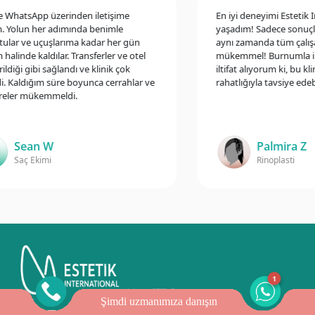
hatsApp üzerinden iletişime
En iyi deneyimi Estetik Inte
olun her adımında benimle
yaşadım! Sadece sonuçlar 
r ve uçuşlarıma kadar her gün
aynı zamanda tüm çalışanla
linde kaldılar. Transferler ve otel
mükemmel! Burnumla ilgili 
ği gibi sağlandı ve klinik çok
iltifat alıyorum ki, bu kliniğ
aldığım süre boyunca cerrahlar ve
rahatlığıyla tavsiye edebilir
r mükemmeldi.
Sean W
Palmira Z
Saç Ekimi
Rinoplasti
1
Şimdi uzmanımıza danışın