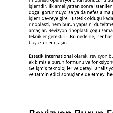
rinoplasti operasyonunun sonucunu düz
işlemdir. İlk ameliyattan sonra istenil
doğal görünmüyorsa ya da nefes alma gi
işlem devreye girer. Estetik olduğu kad
rinoplasti, hem burun yapısını düzelt
amaçlar.
Revizyon rinoplasti
çoğu zaman 
teknikler gerektirir. Bu nedenle, her ha
büyük önem taşır.
Estetik International
olarak, revizyon b
ekibimizle burun formunu ve fonksiyonu
Gelişmiş teknolojiler ve detaylı analiz
ve tatmin edici sonuçlar elde etmeyi he