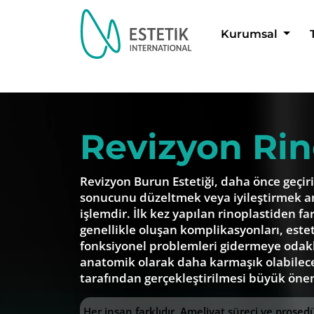
Kurumsal
Dil Seçimi
Revizyon Rin
Revizyon Burun Estetiği, daha önce geçir
sonucunu düzeltmek veya iyileştirmek am
işlemdir. İlk kez yapılan rinoplastiden fa
genellikle oluşan komplikasyonları, este
fonksiyonel problemleri gidermeye odak
anatomik olarak daha karmaşık olabileceğ
tarafından gerçekleştirilmesi büyük önem
Her insan farklıdır. Ameliyat süreci ve prose