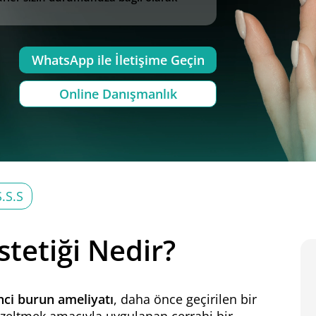
WhatsApp ile İletişime Geçin
Online Danışmanlık
S.S.S
tetiği Nedir?
inci burun ameliyatı
, daha önce geçirilen bir