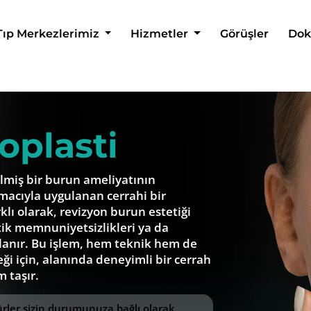
Tıp Merkezlerimiz
Hizmetler
Görüşler
Dok
oplasti
ilmiş bir burun ameliyatının
acıyla uygulanan cerrahi bir
rklı olarak, revizyon burun estetiği
tik memnuniyetsizlikleri ya da
lanır. Bu işlem, hem teknik hem de
i için, alanında deneyimli bir cerrah
 taşır.
dürler sizin durumunuza bağlı olarak