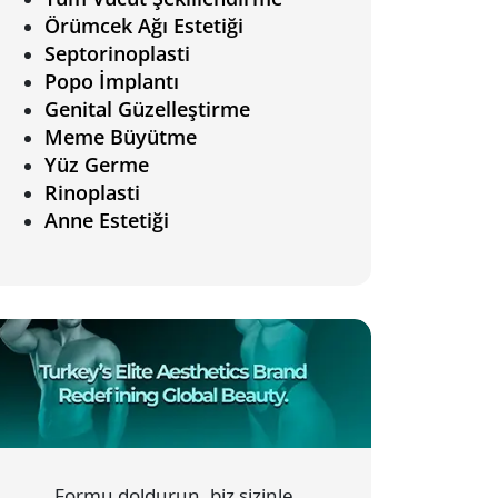
Örümcek Ağı Estetiği
Septorinoplasti
Popo İmplantı
Genital Güzelleştirme
Meme Büyütme
Yüz Germe
Rinoplasti
Anne Estetiği
Formu doldurun, biz sizinle