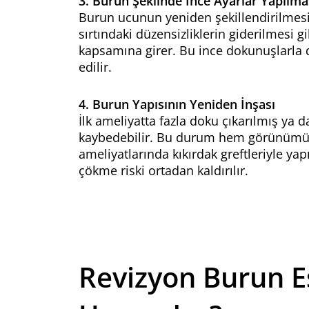
3. Burun Şeklinde İnce Ayarlar Yapılma
Burun ucunun yeniden şekillendirilmesi
sırtındaki düzensizliklerin giderilmesi g
kapsamına girer. Bu ince dokunuşlarla d
edilir.
4. Burun Yapısının Yeniden İnşası
İlk ameliyatta fazla doku çıkarılmış ya d
kaybedebilir. Bu durum hem görünümü 
ameliyatlarında kıkırdak greftleriyle yap
çökme riski ortadan kaldırılır.
Revizyon Burun Es