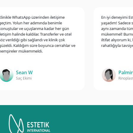
nikle WhatsApp üzerinden iletişime
En iyi deneyimi Estet
tim. Yolun her adımında benimle
yaşadım! Sadece so
uştular ve uçuşlarıma kadar her gün
aynı zamanda tüm ça
tişim halinde kaldılar. Transferler ve otel
mükemmel! Burnumla 
 verildiği gibi sağlandı ve klinik çok
iltifat alıyorum ki, b
eldi. Kaldığım süre boyunca cerrahlar ve
rahatlığıyla tavsiye e
mşireler mükemmeldi.
Sean W
Palmira 
Saç Ekimi
Rinoplasti