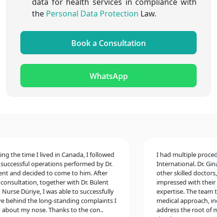
data for health services in compliance with
the
Personal Data Protection
Law.
Book a Consultation
WhatsApp
the time I lived in Canada, I followed
I had multiple procedures
cessful operations performed by Dr.
International. Dr. Gina M
and decided to come to him. After
other skilled doctors, a
sultation, together with Dr. Bülent
impressed with their exc
se Düriye, I was able to successfully
expertise. The team too
ehind the long-standing complaints I
medical approach, includ
ut my nose. Thanks to the con..
address the root of my c