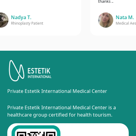
thanks ..
Nadya T.
Nata M.
Rhinoplasty Patient
Medical Aesthet
Private Estetik International Medical Center
Private Estetik International Medical Center is a
healthcare group certified for health tourism.