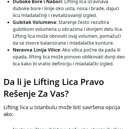
Duboke Bore i Nabori
: Lifting lica izravnava
duboke bore i linije oko usta, nosa i brade, dajući
licu mladalačniji i revitalizovaniji izgled.
Gubitak Volumena
: Starenje često rezultira
gubitkom volumena u obrazima i donjem delu lica.
Lifting lica može obnoviti ovaj volumen, pomažući
da se stvore balansirane i mladalačke konture.
Neravna Linija Vilice
: Ako vilica počne da pada ili
opada, lifting lica može ponovo oblikovati donji deo
lica kako bi vratio definiciju i mladalački izgled.
Da li je Lifting Lica Pravo
Rešenje Za Vas?
Lifting lica u Istanbulu može biti savršena opcija
ako: