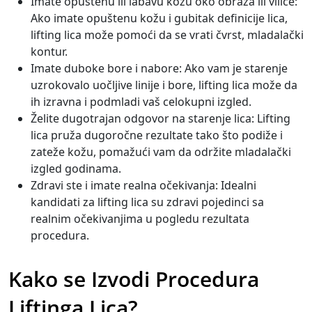
Imate opuštenu ili labavu kožu oko obraza ili vilice:
Ako imate opuštenu kožu i gubitak definicije lica,
lifting lica može pomoći da se vrati čvrst, mladalački
kontur.
Imate duboke bore i nabore: Ako vam je starenje
uzrokovalo uočljive linije i bore, lifting lica može da
ih izravna i podmladi vaš celokupni izgled.
Želite dugotrajan odgovor na starenje lica: Lifting
lica pruža dugoročne rezultate tako što podiže i
zateže kožu, pomažući vam da održite mladalački
izgled godinama.
Zdravi ste i imate realna očekivanja: Idealni
kandidati za lifting lica su zdravi pojedinci sa
realnim očekivanjima u pogledu rezultata
procedura.
Kako se Izvodi Procedura
Liftinga Lica?