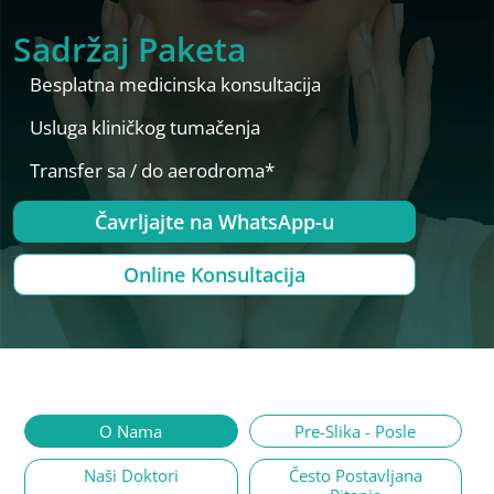
Sadržaj Paketa
Besplatna medicinska konsultacija
Usluga kliničkog tumačenja
Transfer sa / do aerodroma*
Čavrljajte na WhatsApp-u
Online Konsultacija
O Nama
Pre-Slika - Posle
Naši Doktori
Često Postavljana