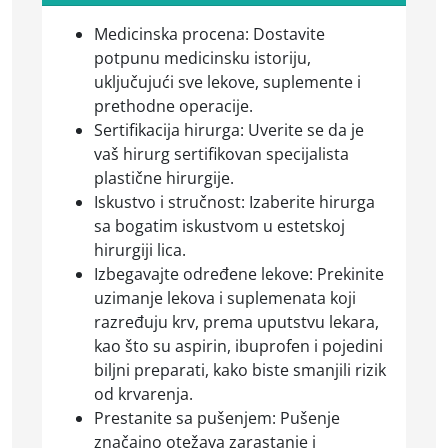
Medicinska procena: Dostavite
potpunu medicinsku istoriju,
uključujući sve lekove, suplemente i
prethodne operacije.
Sertifikacija hirurga: Uverite se da je
vaš hirurg sertifikovan specijalista
plastične hirurgije.
Iskustvo i stručnost: Izaberite hirurga
sa bogatim iskustvom u estetskoj
hirurgiji lica.
Izbegavajte određene lekove: Prekinite
uzimanje lekova i suplemenata koji
razređuju krv, prema uputstvu lekara,
kao što su aspirin, ibuprofen i pojedini
biljni preparati, kako biste smanjili rizik
od krvarenja.
Prestanite sa pušenjem: Pušenje
značajno otežava zarastanje i