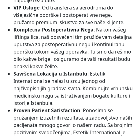
najbolje rezultate.
VIP Usluge
: Od transfera sa aerodroma do
višejezične podrške i postoperativne nege,
pružamo premium iskustvo za sve naše klijente.
Kompletna Postoperativna Nega
: Nakon vašeg
liftinga lica, naš posvećeni tim pružiće vam detaljna
uputstva za postoperativnu negu i kontinuiranu
podršku tokom vašeg oporavka. Tu smo da rešimo
bilo kakve brige i osiguramo da vaši rezultati budu
onakvi kakve želite.
Savršena Lokacija u Istanbulu
: Estetik
International se nalazi u srcu jednog od
najživopisnijih gradova sveta. Kombinujte vrhunsku
medicinsku negu sa istraživanjem bogate kulture i
istorije Istanbula.
Proven Patient Satisfaction
: Ponosimo se
pružanjem izuzetnih rezultata, a zadovoljstvo naših
pacijenata mnogo govori o našem radu. Sa brojnim
pozitivnim svedočenjima, Estetik International je