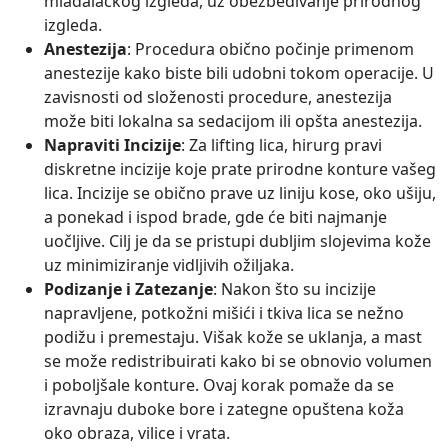
mladalačkog izgleda, uz obezbeđivanje prirodnog
izgleda.
Anestezija
: Procedura obično počinje primenom
anestezije kako biste bili udobni tokom operacije. U
zavisnosti od složenosti procedure, anestezija
može biti lokalna sa sedacijom ili opšta anestezija.
Napraviti Incizije
: Za lifting lica, hirurg pravi
diskretne incizije koje prate prirodne konture vašeg
lica. Incizije se obično prave uz liniju kose, oko ušiju,
a ponekad i ispod brade, gde će biti najmanje
uočljive. Cilj je da se pristupi dubljim slojevima kože
uz minimiziranje vidljivih ožiljaka.
Podizanje i Zatezanje
: Nakon što su incizije
napravljene, potkožni mišići i tkiva lica se nežno
podižu i premestaju. Višak kože se uklanja, a mast
se može redistribuirati kako bi se obnovio volumen
i poboljšale konture. Ovaj korak pomaže da se
izravnaju duboke bore i zategne opuštena koža
oko obraza, vilice i vrata.