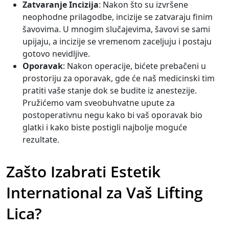
Zatvaranje Incizija
: Nakon što su izvršene
neophodne prilagodbe, incizije se zatvaraju finim
šavovima. U mnogim slučajevima, šavovi se sami
upijaju, a incizije se vremenom zaceljuju i postaju
gotovo nevidljive.
Oporavak
: Nakon operacije, bićete prebačeni u
prostoriju za oporavak, gde će naš medicinski tim
pratiti vaše stanje dok se budite iz anestezije.
Pružićemo vam sveobuhvatne upute za
postoperativnu negu kako bi vaš oporavak bio
glatki i kako biste postigli najbolje moguće
rezultate.
Zašto Izabrati Estetik
International za Vaš Lifting
Lica?