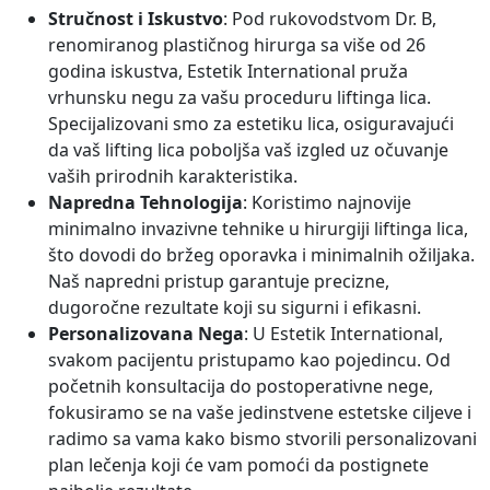
Stručnost i Iskustvo
: Pod rukovodstvom Dr. B,
renomiranog plastičnog hirurga sa više od 26
godina iskustva, Estetik International pruža
vrhunsku negu za vašu proceduru liftinga lica.
Specijalizovani smo za estetiku lica, osiguravajući
da vaš lifting lica poboljša vaš izgled uz očuvanje
vaših prirodnih karakteristika.
Napredna Tehnologija
: Koristimo najnovije
minimalno invazivne tehnike u hirurgiji liftinga lica,
što dovodi do bržeg oporavka i minimalnih ožiljaka.
Naš napredni pristup garantuje precizne,
dugoročne rezultate koji su sigurni i efikasni.
Personalizovana Nega
: U Estetik International,
svakom pacijentu pristupamo kao pojedincu. Od
početnih konsultacija do postoperativne nege,
fokusiramo se na vaše jedinstvene estetske ciljeve i
radimo sa vama kako bismo stvorili personalizovani
plan lečenja koji će vam pomoći da postignete