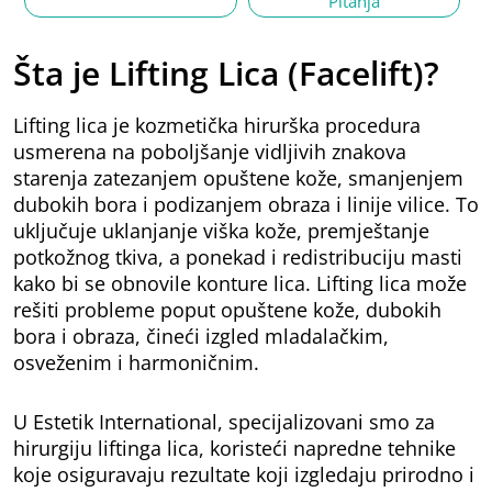
Pitanja
Šta je Lifting Lica (Facelift)?
Lifting lica je kozmetička hirurška procedura
usmerena na poboljšanje vidljivih znakova
starenja zatezanjem opuštene kože, smanjenjem
dubokih bora i podizanjem obraza i linije vilice. To
uključuje uklanjanje viška kože, premještanje
potkožnog tkiva, a ponekad i redistribuciju masti
kako bi se obnovile konture lica. Lifting lica može
rešiti probleme poput opuštene kože, dubokih
bora i obraza, čineći izgled mladalačkim,
osveženim i harmoničnim.
U Estetik International, specijalizovani smo za
hirurgiju liftinga lica, koristeći napredne tehnike
koje osiguravaju rezultate koji izgledaju prirodno i