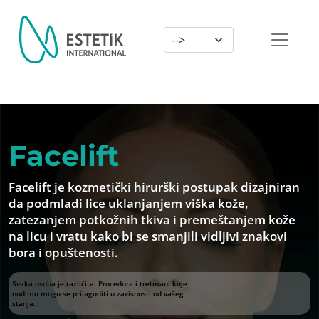
Dil Seçimi
Facelift
Facelift je kozmetički hirurški postupak dizajniran
da podmladi lice uklanjanjem viška kože,
zatezanjem potkožnih tkiva i premeštanjem kože
na licu i vratu kako bi se smanjili vidljivi znakovi
bora i opuštenosti.
Svaka osoba je različita. Procedura i tretmani koje
nudimo mogu se prilagoditi u zavisnosti od vašeg
stanja.