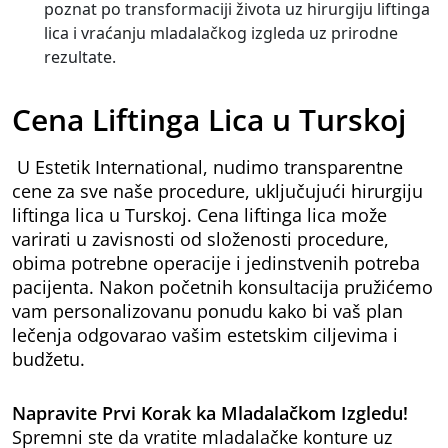
poznat po transformaciji života uz hirurgiju liftinga
lica i vraćanju mladalačkog izgleda uz prirodne
rezultate.
Cena Liftinga Lica u Turskoj
U Estetik International, nudimo transparentne
cene za sve naše procedure, uključujući hirurgiju
liftinga lica u Turskoj. Cena liftinga lica može
varirati u zavisnosti od složenosti procedure,
obima potrebne operacije i jedinstvenih potreba
pacijenta. Nakon početnih konsultacija pružićemo
vam personalizovanu ponudu kako bi vaš plan
lečenja odgovarao vašim estetskim ciljevima i
budžetu.
Napravite Prvi Korak ka Mladalačkom Izgledu!
Spremni ste da vratite mladalačke konture uz