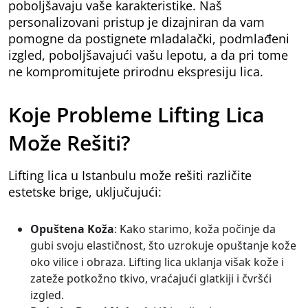
poboljšavaju vaše karakteristike. Naš
personalizovani pristup je dizajniran da vam
pomogne da postignete mladalački, podmlađeni
izgled, poboljšavajući vašu lepotu, a da pri tome
ne kompromitujete prirodnu ekspresiju lica.
Koje Probleme Lifting Lica
Može Rešiti?
Lifting lica u Istanbulu može rešiti različite
estetske brige, uključujući:
Opuštena Koža
: Kako starimo, koža počinje da
gubi svoju elastičnost, što uzrokuje opuštanje kože
oko vilice i obraza. Lifting lica uklanja višak kože i
zateže potkožno tkivo, vraćajući glatkiji i čvršći
izgled.