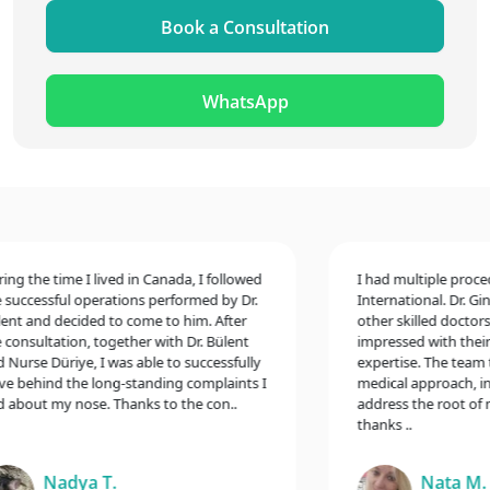
Book a Consultation
WhatsApp
 the time I lived in Canada, I followed
I had multiple procedure
ccessful operations performed by Dr.
International. Dr. Gina 
 and decided to come to him. After
other skilled doctors, a
nsultation, together with Dr. Bülent
impressed with their ex
rse Düriye, I was able to successfully
expertise. The team to
behind the long-standing complaints I
medical approach, inclu
out my nose. Thanks to the con..
address the root of my 
thanks ..
Nadya T.
Nata M.