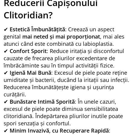
Reducerii Capișonului
Clitoridian?
✔
Estetică Îmbunătățită
: Creează un aspect
genital
mai neted și mai proporționat
, mai ales
atunci când este combinată cu labioplastia.
✔
Confort Sporit
: Reduce iritația și disconfortul
cauzate de frecarea pliurilor excedentare de
îmbrăcăminte sau în timpul activității fizice.
✔
Igienă Mai Bună
: Excesul de piele poate reține
umiditate și bacterii, ducând la iritații sau infecții.
Reducerea îmbunătățește igiena și ușurința
curățării.
✔
Bunăstare Intimă Sporită
: În unele cazuri,
excesul de piele poate diminua sensibilitatea
clitoridiană. Îndepărtarea pliurilor inutile poate
spori senzația și confortul.
✔
Minim Invazivă, cu Recuperare Rapidă
: