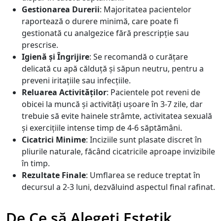
Gestionarea Durerii
: Majoritatea pacientelor
raportează o durere minimă, care poate fi
gestionată cu analgezice fără prescripție sau
prescrise.
Igienă și Îngrijire
: Se recomandă o curățare
delicată cu apă călduță și săpun neutru, pentru a
preveni iritațiile sau infecțiile.
Reluarea Activităților
: Pacientele pot reveni de
obicei la muncă și activități ușoare în 3-7 zile, dar
trebuie să evite hainele strâmte, activitatea sexuală
și exercițiile intense timp de 4-6 săptămâni.
Cicatrici Minime
: Inciziile sunt plasate discret în
pliurile naturale, făcând cicatricile aproape invizibile
în timp.
Rezultate Finale
: Umflarea se reduce treptat în
decursul a 2-3 luni, dezvăluind aspectul final rafinat.
De Ce să Alegeți Estetik