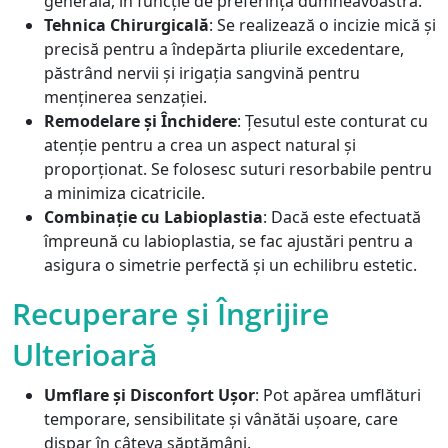
generală, în funcție de preferința dumneavoastră.
Tehnica Chirurgicală
: Se realizează o incizie mică și
precisă pentru a îndepărta pliurile excedentare,
păstrând nervii și irigația sangvină pentru
menținerea senzației.
Remodelare și Închidere
: Țesutul este conturat cu
atenție pentru a crea un aspect natural și
proporționat. Se folosesc suturi resorbabile pentru
a minimiza cicatricile.
Combinație cu Labioplastia
: Dacă este efectuată
împreună cu labioplastia, se fac ajustări pentru a
asigura o simetrie perfectă și un echilibru estetic.
Recuperare și Îngrijire
Ulterioară
Umflare și Disconfort Ușor
: Pot apărea umflături
temporare, sensibilitate și vânătăi ușoare, care
dispar în câteva săptămâni.