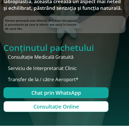
labioplastia, aceasta creează un aspect mai neted
și echilibrat, păstrând senzația și funcția naturală.
Fiecare persoană este diferită. Procesul chirurgical
și procedurile pe care le oferim pot varia în funcție
de cazul tău.
Conținutul pachetului
Consultație Medicală Gratuită
Serviciu de Interpretariat Clinic
Transfer de la / către Aeroport*
Chat prin WhatsApp
Consultație Online