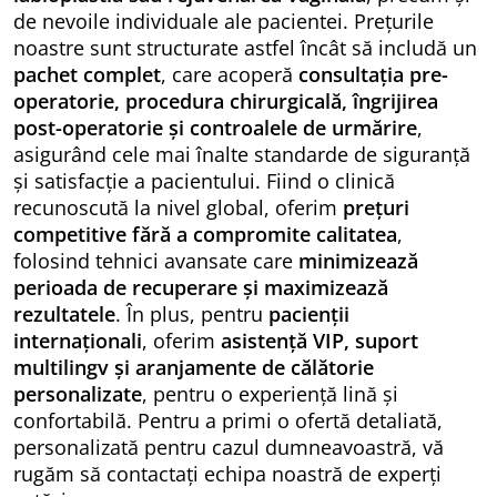
de nevoile individuale ale pacientei. Prețurile
noastre sunt structurate astfel încât să includă un
pachet complet
, care acoperă
consultația pre-
operatorie, procedura chirurgicală, îngrijirea
post-operatorie și controalele de urmărire
,
asigurând cele mai înalte standarde de siguranță
și satisfacție a pacientului. Fiind o clinică
recunoscută la nivel global, oferim
prețuri
competitive fără a compromite calitatea
,
folosind tehnici avansate care
minimizează
perioada de recuperare și maximizează
rezultatele
. În plus, pentru
pacienții
internaționali
, oferim
asistență VIP, suport
multilingv și aranjamente de călătorie
personalizate
, pentru o experiență lină și
confortabilă. Pentru a primi o ofertă detaliată,
personalizată pentru cazul dumneavoastră, vă
rugăm să contactați echipa noastră de experți