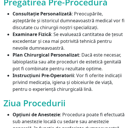
Pregătirea Pre-Procedură
Consultație Personalizată
: Preocupările,
așteptările și istoricul dumneavoastră medical vor fi
discutate cu chirurgii noștri specializați.
Examinare Fizică
: Se evaluează cantitatea de țesut
excedentar și cea mai potrivită tehnică pentru
nevoile dumneavoastră.
Plan Chirurgical Personalizat
: Dacă este necesar,
labioplastia sau alte proceduri de estetică genitală
pot fi combinate pentru rezultate optime.
Instrucțiuni Pre-Operatorii
: Vor fi oferite indicații
privind medicația, igiena și obiceiurile de viață,
pentru o experiență chirurgicală lină.
Ziua Procedurii
Opțiuni de Anestezie
: Procedura poate fi efectuată
sub anestezie locală cu sedare sau anestezie