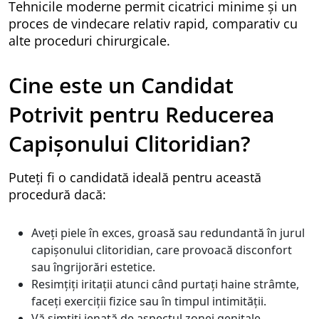
Tehnicile moderne permit cicatrici minime și un
proces de vindecare relativ rapid, comparativ cu
alte proceduri chirurgicale.
Cine este un Candidat
Potrivit pentru Reducerea
Capișonului Clitoridian?
Puteți fi o candidată ideală pentru această
procedură dacă:
Aveți piele în exces, groasă sau redundantă în jurul
capișonului clitoridian, care provoacă disconfort
sau îngrijorări estetice.
Resimțiți iritații atunci când purtați haine strâmte,
faceți exerciții fizice sau în timpul intimității.
Vă simțiți jenată de aspectul zonei genitale.