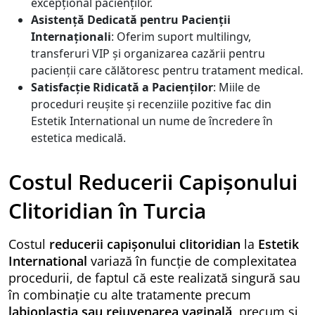
excepțional pacienților.
Asistență Dedicată pentru Pacienții
Internaționali
: Oferim suport multilingv,
transferuri VIP și organizarea cazării pentru
pacienții care călătoresc pentru tratament medical.
Satisfacție Ridicată a Pacienților
: Miile de
proceduri reușite și recenziile pozitive fac din
Estetik International un nume de încredere în
estetica medicală.
Costul Reducerii Capișonului
Clitoridian în Turcia
Costul
reducerii capișonului clitoridian
la
Estetik
International
variază în funcție de complexitatea
procedurii, de faptul că este realizată singură sau
în combinație cu alte tratamente precum
labioplastia sau rejuvenarea vaginală
, precum și