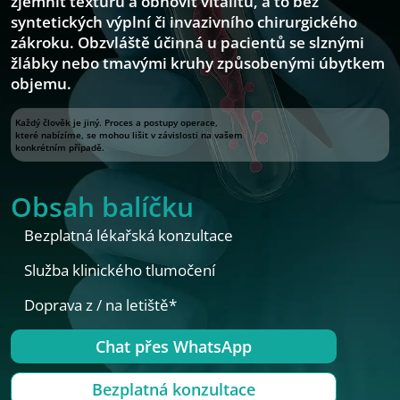
zjemnit texturu a obnovit vitalitu, a to bez
syntetických výplní či invazivního chirurgického
zákroku. Obzvláště účinná u pacientů se slznými
žlábky nebo tmavými kruhy způsobenými úbytkem
objemu.
Každý člověk je jiný. Proces a postupy operace,
které nabízíme, se mohou lišit v závislosti na vašem
konkrétním případě.
Obsah balíčku
Bezplatná lékařská konzultace
Služba klinického tlumočení
Doprava z / na letiště*
Chat přes WhatsApp
Bezplatná konzultace