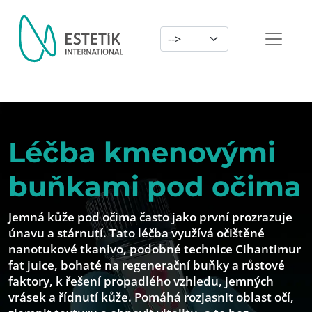
Dil Seçimi
Léčba kmenovými
buňkami pod očima
Jemná kůže pod očima často jako první prozrazuje
únavu a stárnutí. Tato léčba využívá očištěné
nanotukové tkanivo, podobné technice Cihantimur
fat juice, bohaté na regenerační buňky a růstové
faktory, k řešení propadlého vzhledu, jemných
vrásek a řídnutí kůže. Pomáhá rozjasnit oblast očí,