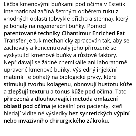
Léčba kmenovými buňkami pod očima v Estetik
International začíná šetrným odběrem tuku z
vhodných oblastí (obvykle břicho a stehna), který
je bohatý na regenerační buňky. Pomocí
patentované techniky Cihantimur Enriched Fat
Transfer
je tuk mechanicky zpracován tak, aby se
zachovaly a koncentrovaly jeho přirozeně se
vyskytující kmenové buňky a růstové faktory.
Nepřidávají se žádné chemikálie ani laboratorně
upravené kmenové buňky. Výsledný injekční
materiál je bohatý na biologické prvky, které
stimulují tvorbu kolagenu
,
obnovují hustotu kůže
a
zlepšují texturu a tonus kůže pod očima
. Tato
přirozená a dlouhotrvající metoda omlazení
oblasti pod očima
je ideální pro pacienty, kteří
hledají viditelné výsledky
bez syntetických výplní
nebo invazivního chirurgického zákroku
.