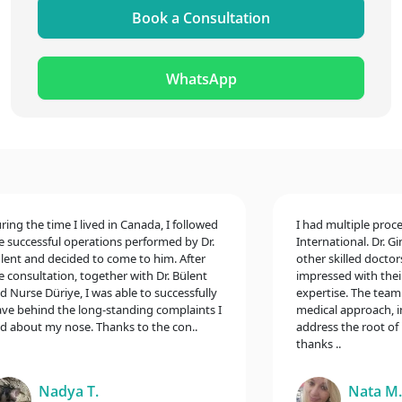
Book a Consultation
WhatsApp
 the time I lived in Canada, I followed
I had multiple procedur
uccessful operations performed by Dr.
International. Dr. Gina
t and decided to come to him. After
other skilled doctors, 
onsultation, together with Dr. Bülent
impressed with their e
urse Düriye, I was able to successfully
expertise. The team t
 behind the long-standing complaints I
medical approach, inclu
bout my nose. Thanks to the con..
address the root of my
thanks ..
Nadya T.
Nata M.