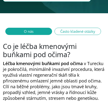
O nás
Často kladené otázky
Co je léčba kmenovými
buňkami pod očima?
Léčba kmenovými buňkami pod očima
v Turecku
je pokročilá, minimálně invazivní procedura, která
využívá vlastní regenerační tkáň těla k
přirozenému omlazení jemné oblasti pod očima.
Cílí na běžné problémy, jako jsou tmavé kruhy,
propadlý vzhled, jemné vrásky a řídnoucí kůže
způsobené stárnutím, stresem nebo genetikou.