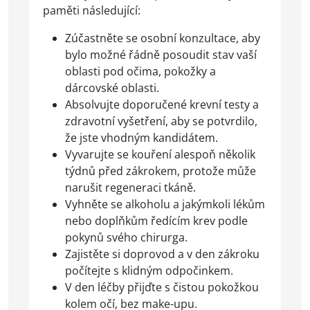
paměti následující:
Zúčastněte se osobní konzultace, aby
bylo možné řádně posoudit stav vaší
oblasti pod očima, pokožky a
dárcovské oblasti.
Absolvujte doporučené krevní testy a
zdravotní vyšetření, aby se potvrdilo,
že jste vhodným kandidátem.
Vyvarujte se kouření alespoň několik
týdnů před zákrokem, protože může
narušit regeneraci tkáně.
Vyhněte se alkoholu a jakýmkoli lékům
nebo doplňkům ředícím krev podle
pokynů svého chirurga.
Zajistěte si doprovod a v den zákroku
počítejte s klidným odpočinkem.
V den léčby přijďte s čistou pokožkou
kolem očí, bez make-upu.