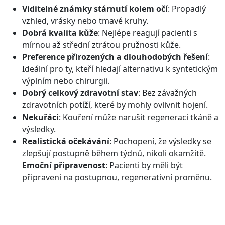
Viditelné známky stárnutí kolem očí
: Propadlý
vzhled, vrásky nebo tmavé kruhy.
Dobrá kvalita kůže
: Nejlépe reagují pacienti s
mírnou až střední ztrátou pružnosti kůže.
Preference přirozených a dlouhodobých řešení
:
Ideální pro ty, kteří hledají alternativu k syntetickým
výplním nebo chirurgii.
Dobrý celkový zdravotní stav
: Bez závažných
zdravotních potíží, které by mohly ovlivnit hojení.
Nekuřáci
: Kouření může narušit regeneraci tkáně a
výsledky.
Realistická očekávání
: Pochopení, že výsledky se
zlepšují postupně během týdnů, nikoli okamžitě.
Emoční připravenost
: Pacienti by měli být
připraveni na postupnou, regenerativní proměnu.